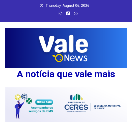
Skip
Thursday, August 06, 2026
to
content
A notícia que vale mais