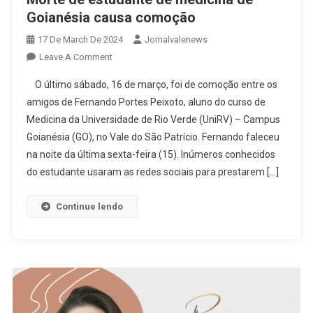
Goianésia causa comoção
17 De March De 2024
Jornalvalenews
On
Leave A Comment
Morte
O último sábado, 16 de março, foi de comoção entre os
De
amigos de Fernando Portes Peixoto, aluno do curso de
Estudante
Medicina da Universidade de Rio Verde (UniRV) – Campus
De
Goianésia (GO), no Vale do São Patrício. Fernando faleceu
Medicina
De
na noite da última sexta-feira (15). Inúmeros conhecidos
Goianésia
do estudante usaram as redes sociais para prestarem […]
Causa
Comoção
Continue lendo