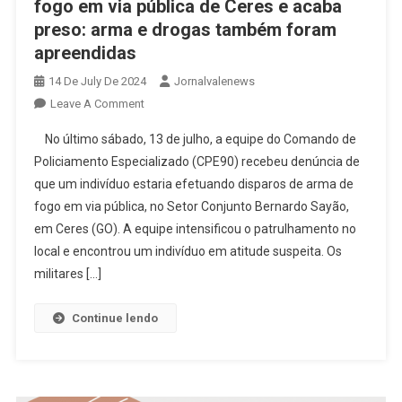
fogo em via pública de Ceres e acaba
preso: arma e drogas também foram
apreendidas
14 De July De 2024
Jornalvalenews
On
Leave A Comment
Indivíduo
No último sábado, 13 de julho, a equipe do Comando de
Efetua
Policiamento Especializado (CPE90) recebeu denúncia de
Disparos
que um indivíduo estaria efetuando disparos de arma de
De
fogo em via pública, no Setor Conjunto Bernardo Sayão,
Arma
De
em Ceres (GO). A equipe intensificou o patrulhamento no
Fogo
local e encontrou um indivíduo em atitude suspeita. Os
Em
militares […]
Via
Pública
Continue lendo
De
Ceres
E
Acaba