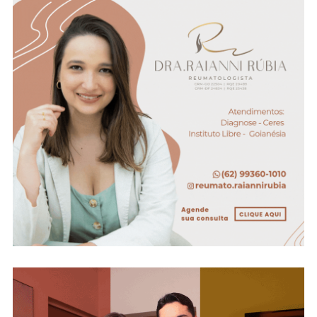
Preso:
Arma
E
Drogas
Também
Foram
Apreendidas