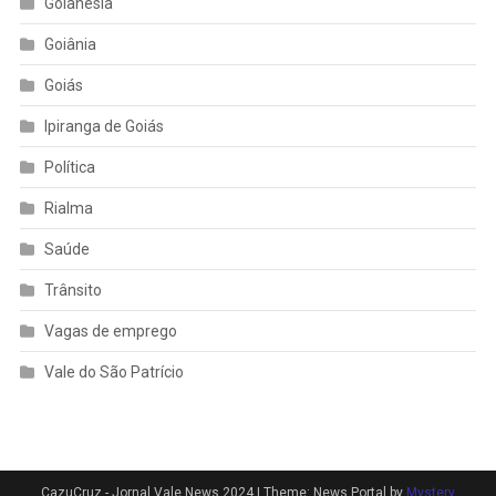
Goianésia
Goiânia
Goiás
Ipiranga de Goiás
Política
Rialma
Saúde
Trânsito
Vagas de emprego
Vale do São Patrício
CazuCruz - Jornal Vale News 2024
|
Theme: News Portal by
Mystery