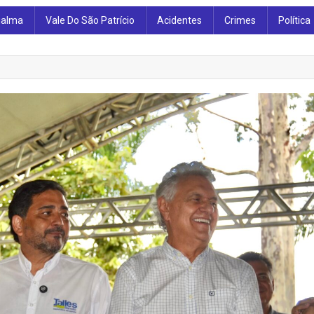
ialma
Vale Do São Patrício
Acidentes
Crimes
Política