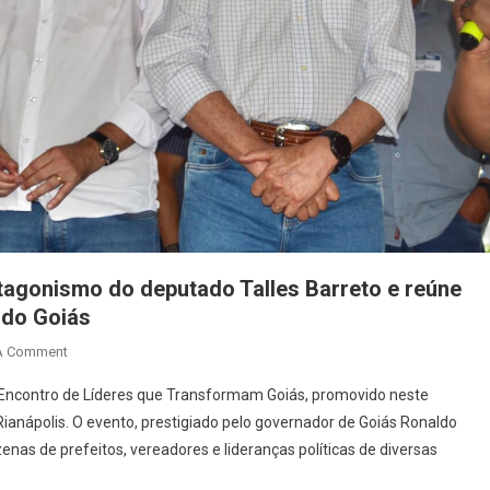
otagonismo do deputado Talles Barreto e reúne
todo Goiás
On
A Comment
2º
 Encontro de Líderes que Transformam Goiás, promovido neste
Encontro
 Rianápolis. O evento, prestigiado pelo governador de Goiás Ronaldo
De
zenas de prefeitos, vereadores e lideranças políticas de diversas
Líderes
Reforça