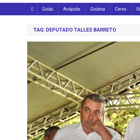
Goiás
Anápolis
Goiânia
Ceres
R
TAG:
DEPUTADO TALLES BARRETO