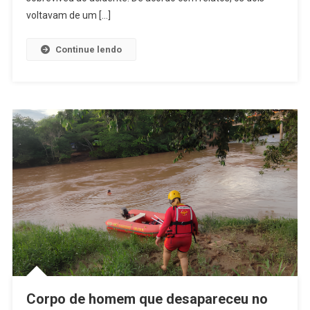
Perder
voltavam de um […]
O
Controle
Continue lendo
Da
Moto,
Cair
De
Ponte
E
Se
Chocar
Contra
Pedras
Corpo de homem que desapareceu no