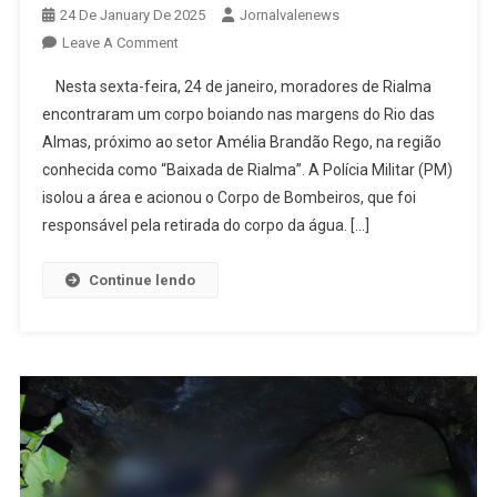
24 De January De 2025
Jornalvalenews
On
Leave A Comment
Corpo
Nesta sexta-feira, 24 de janeiro, moradores de Rialma
É
encontraram um corpo boiando nas margens do Rio das
Encontrado
Almas, próximo ao setor Amélia Brandão Rego, na região
Boiando
conhecida como “Baixada de Rialma”. A Polícia Militar (PM)
No
Rio
isolou a área e acionou o Corpo de Bombeiros, que foi
Das
responsável pela retirada do corpo da água. […]
Almas,
Em
Continue lendo
Rialma