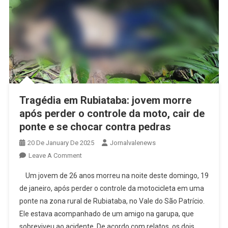
Tragédia em Rubiataba: jovem morre
após perder o controle da moto, cair de
ponte e se chocar contra pedras
20 De January De 2025
Jornalvalenews
On
Leave A Comment
Tragédia
Um jovem de 26 anos morreu na noite deste domingo, 19
Em
de janeiro, após perder o controle da motocicleta em uma
Rubiataba:
ponte na zona rural de Rubiataba, no Vale do São Patrício.
Jovem
Ele estava acompanhado de um amigo na garupa, que
Morre
Após
sobreviveu ao acidente. De acordo com relatos, os dois