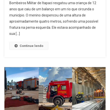
Bombeiros Militar de Itapaci resgatou uma criança de 12
12
anos que caiu de um balanço em um rio que circunda o
Anos
município. O menino despencou de uma altura de
É
Resgatada
aproximadamente quatro metros, sofrendo uma possível
Pelo
fratura na perna esquerda. Ele estava acompanhado de
Corpo
sua […]
De
Bombeiros
Continue lendo
Após
Queda
Em
Rio
De
Itapaci