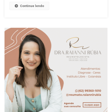
Inflamável,
Continue lendo
É
Combatido
Em
06h
De
Operação
Do
Corpo
De
Bombeiros