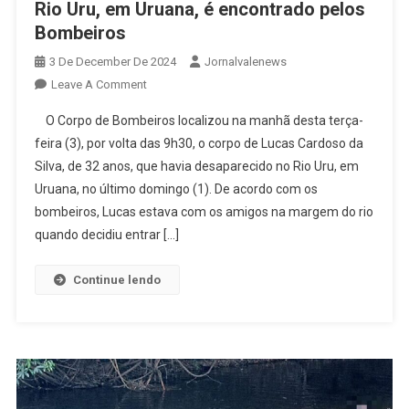
Rio Uru, em Uruana, é encontrado pelos
Bombeiros
3 De December De 2024
Jornalvalenews
On
Leave A Comment
Corpo
O Corpo de Bombeiros localizou na manhã desta terça-
De
feira (3), por volta das 9h30, o corpo de Lucas Cardoso da
Homem
Silva, de 32 anos, que havia desaparecido no Rio Uru, em
Que
Uruana, no último domingo (1). De acordo com os
Desapareceu
No
bombeiros, Lucas estava com os amigos na margem do rio
Rio
quando decidiu entrar […]
Uru,
Em
Continue lendo
Uruana,
É
Encontrado
Pelos
Bombeiros