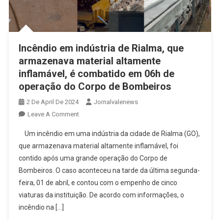
Incêndio em indústria de Rialma, que
armazenava material altamente
inflamável, é combatido em 06h de
operação do Corpo de Bombeiros
2 De April De 2024
Jornalvalenews
On
Leave A Comment
Incêndio
Um incêndio em uma indústria da cidade de Rialma (GO),
Em
que armazenava material altamente inflamável, foi
Indústria
contido após uma grande operação do Corpo de
De
Bombeiros. O caso aconteceu na tarde da última segunda-
Rialma,
Que
feira, 01 de abril, e contou com o empenho de cinco
Armazenava
viaturas da instituição. De acordo com informações, o
Material
incêndio na […]
Altamente