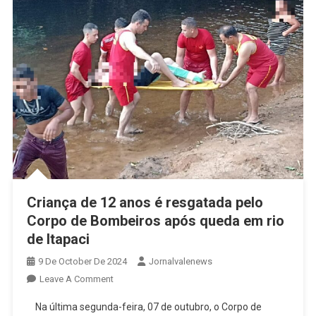
Criança de 12 anos é resgatada pelo
Corpo de Bombeiros após queda em rio
de Itapaci
9 De October De 2024
Jornalvalenews
On
Leave A Comment
Criança
Na última segunda-feira, 07 de outubro, o Corpo de
De