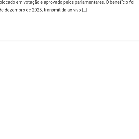
colocado em votação e aprovado pelos parlamentares. O benefício foi
Momento
de dezembro de 2025, transmitida ao vivo […]
Em
Que
Vereadores
De
Rialma
Aprovam
Auxílio-
Alimentação
De
R$
1
Mil