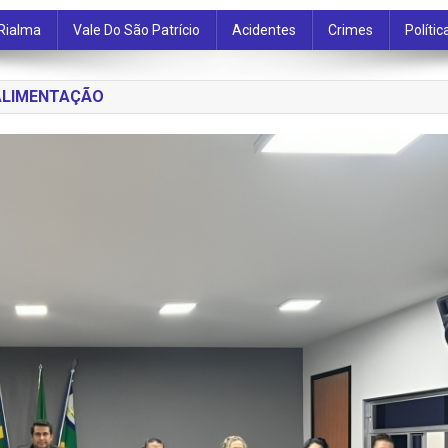
Rialma
Vale Do São Patrício
Acidentes
Crimes
Polític
 ALIMENTAÇÃO