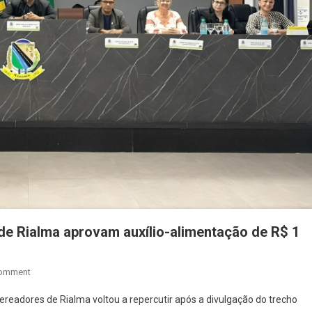
e Rialma aprovam auxílio-alimentação de R$ 1
On
Comment
Veja
ereadores de Rialma voltou a repercutir após a divulgação do trecho
O