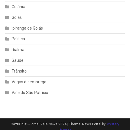
Goiânia
Goiás
Ipiranga de Goiás
Política
Rialma
Saúde
Trânsito
Vagas de emprego
Vale do São Patrício
CazuCruz - Jornal Vale News 2024
|
Theme: News Portal by
Mystery