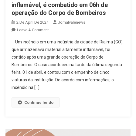
inflamável, é combatido em 06h de
operação do Corpo de Bombeiros
2 De April De 2024
Jornalvalenews
On
Leave A Comment
Incêndio
Um incêndio em uma indústria da cidade de Rialma (GO),
Em
que armazenava material altamente inflamável, foi
Indústria
contido após uma grande operação do Corpo de
De
Bombeiros. O caso aconteceu na tarde da última segunda-
Rialma,
Que
feira, 01 de abril, e contou com o empenho de cinco
Armazenava
viaturas da instituição. De acordo com informações, o
Material
incêndio na […]
Altamente
Inflamável,
Continue lendo
É
Combatido
Em
06h
De