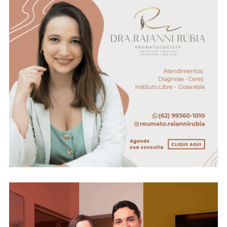
Operação
Do
Corpo
De
Bombeiros