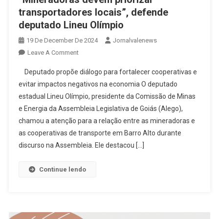
transportadores locais”, defende
deputado Lineu Olímpio
19 De December De 2024
Jornalvalenews
On
Leave A Comment
“Mineradoras
Deputado propõe diálogo para fortalecer cooperativas e
Devem
evitar impactos negativos na economia O deputado
Priorizar
estadual Lineu Olímpio, presidente da Comissão de Minas
Transportadores
e Energia da Assembleia Legislativa de Goiás (Alego),
Locais”,
Defende
chamou a atenção para a relação entre as mineradoras e
Deputado
as cooperativas de transporte em Barro Alto durante
Lineu
discurso na Assembleia. Ele destacou […]
Olímpio
Continue lendo