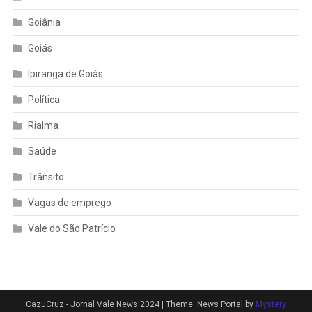
Goiânia
Goiás
Ipiranga de Goiás
Política
Rialma
Saúde
Trânsito
Vagas de emprego
Vale do São Patrício
CazuCruz - Jornal Vale News 2024
|
Theme: News Portal by
Mystery