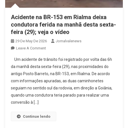
Acidente na BR-153 em Rialma deixa
condutora ferida na manhã desta sexta-
feira (29); veja o vídeo
29 De May De 2026
Jornalvalenews
On
Leave A Comment
Acidente
Um acidente de trânsito foi registrado por volta das 6h
Na
da manhã desta sexta-feira (29), nas proximidades do
BR-
antigo Posto Barreto, na BR-153, em Rialma. De acordo
153
com informações apuradas, as duas caminhonetes
Em
Rialma
seguiam no sentido sul da rodovia, em direção a Goiânia,
Deixa
quando uma condutora teria parado para realizar uma
Condutora
conversão à […]
Ferida
Na
Continue lendo
Manhã
Desta