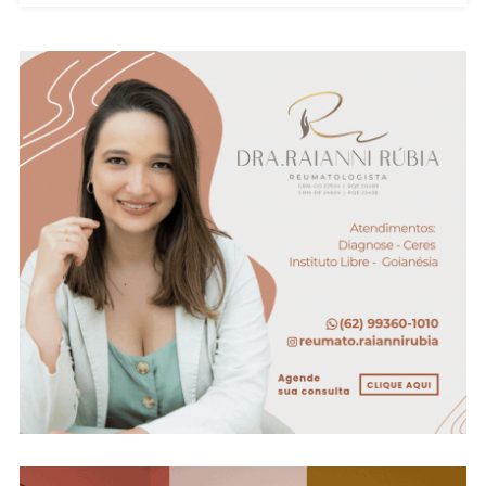
Sexta-
Feira
(29);
Veja
O
Vídeo