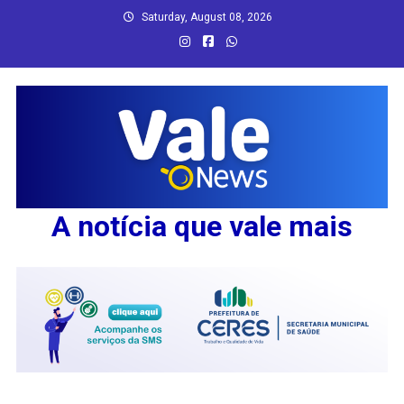
Skip
Saturday, August 08, 2026
to
content
A notícia que vale mais