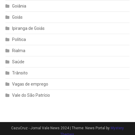
Goiânia
Goiás
Ipiranga de Goiás
Política
Rialma
Saúde
Trânsito
Vagas de emprego
Vale do São Patrício
CazuCruz - Jornal Vale News 2024
|
Theme: News Portal by
Mystery
Themes
.