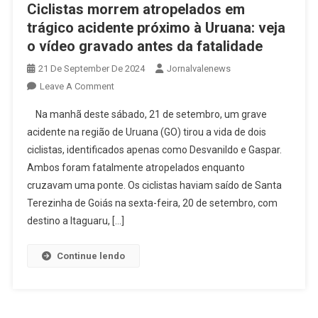
Ciclistas morrem atropelados em
trágico acidente próximo à Uruana: veja
o vídeo gravado antes da fatalidade
21 De September De 2024
Jornalvalenews
On
Leave A Comment
Ciclistas
Na manhã deste sábado, 21 de setembro, um grave
Morrem
acidente na região de Uruana (GO) tirou a vida de dois
Atropelados
ciclistas, identificados apenas como Desvanildo e Gaspar.
Em
Ambos foram fatalmente atropelados enquanto
Trágico
Acidente
cruzavam uma ponte. Os ciclistas haviam saído de Santa
Próximo
Terezinha de Goiás na sexta-feira, 20 de setembro, com
À
destino a Itaguaru, […]
Uruana:
Veja
Continue lendo
O
Vídeo
Gravado
Antes